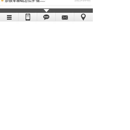
炒股零基础怎么学 做......
2025-10-01
股票咨询24小时免......
2025-12-23
股票咨询24小时免......
2025-12-23
我想学炒股从哪里开始......
2025-12-23
1
2
下一页
到第
页
共
2
页
股票合作，推荐股票合作分成，证券投资，证券投资咨
询，投资理财
电话：15050108135 18362680075