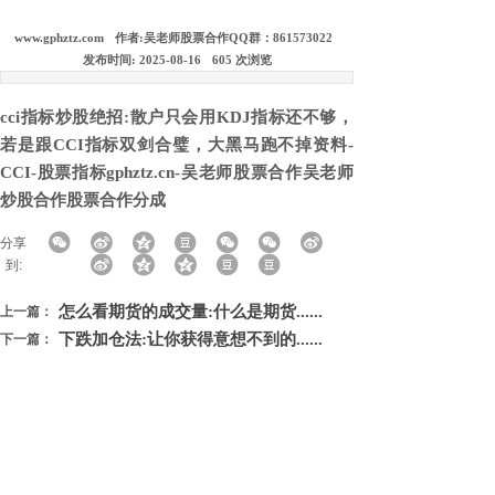
www.gphztz.com
作者:
吴老师股票合作QQ群：861573022
发布时间:
2025-08-16
605
次浏览
cci指标炒股绝招:散户只会用KDJ指标还不够，
若是跟CCI指标双剑合璧，大黑马跑不掉资料-
CCI-股票指标gphztz.cn-吴老师股票合作吴老师
炒股合作股票合作分成
分享
到:
怎么看期货的成交量:什么是期货......
上一篇：
下跌加仓法:让你获得意想不到的......
下一篇：