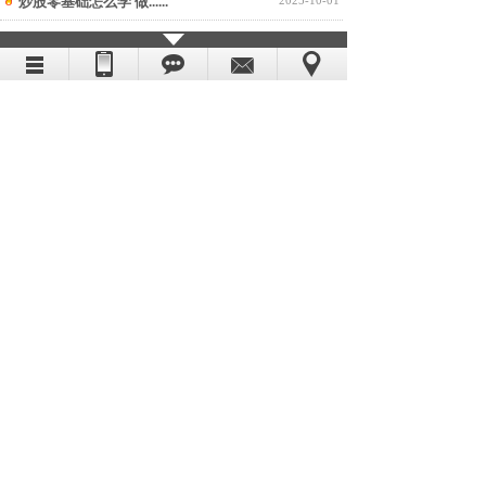
炒股零基础怎么学 做......
2025-10-01
股票咨询24小时免......
2025-12-23
股票咨询24小时免......
2025-12-23
我想学炒股从哪里开始......
2025-12-23
1
2
下一页
到第
页
共
2
页
股票合作，推荐股票合作分成，证券投资，证券投资咨
询，投资理财
电话：15050108135 18362680075